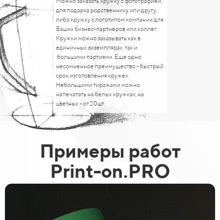
Можно заказать кружку с фотографией,
для подарка родственнику или другу,
либо кружку с логотипом компании для
Ваших бизнес-партнеров или коллег.
Кружки можно заказывать как в
единичных экземплярах, так и
большими партиями. Еще одно
несомненное преимущество - быстрый
срок изготовления кружек.
Небольшими тиражами можно
напечатать на белых кружках, на
цветных - от 20шт
Примеры работ
Print-on.PRO