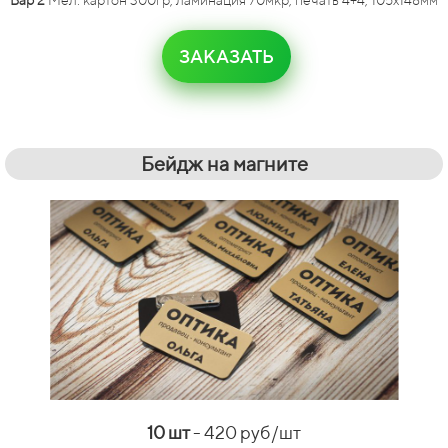
Вар 2
Мел. картон 300гр, ламинация 70мкр, печать 4+4, 105х148мм
ЗАКАЗАТЬ
Бейдж на магните
10 шт
- 420 руб/шт