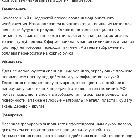
корпуса, величины заказа и других параметров.
Тампопечать
Качественный и недорогой способ создания одноцветного
изображения. Изготавливается печатная форма-клише из металла с
рельефом будущего рисунка. Клише заливается специальным
пигментом, краска с поверхности пластины счищается, оставаясь
только в углублениях. К форме прикладывается силиконовый тампон
(роллер), на который переходит пигмент. А затем изображение с
роллера переносится на корпус ручки.
УФ-печать
Для нее используются специальные чернила, образующие прочную
полимерную пленку под действием ультрафиолетовых лучей.
Технология позволяет получать яркие, полноцветные, стойкие к
износу рисунки с точной передачей оттенков и тонких линий. УФ-
печать позволяет наносить изображения на ровные и рельефные
поверхности, а также на любые материалы: металл, пластик, бумагу,
ткань, дерево и другие.
Гравировка
Лазерная гравировка выполняется сфокусированным лучом лазера,
движением которого управляет специальное устройство.
Автоматизация процесса позволяет добиться высокой точности при