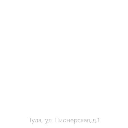
Тула, ул. Пионерская, д.1
Рязань, ул. Сенная, д. 8
Орёл, ул. Максима Горького, д. 27